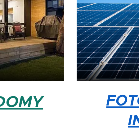
FOT
DOMY
I