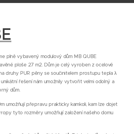
BE
jeme plně vybavený modulový dům MB QUBE
tavěné ploše 27 m2. Dům je celý vyroben z ocelové
ma druhy PUR pěny se součinitelem prostupu tepla λ
 unikátní řešení nám umožnily vytvořit velmi odolný a
orný dům.
umožňují přepravu prakticky kamkoli, kam lze dojet
ropy tyto rozměry umožňují založení našeho domu