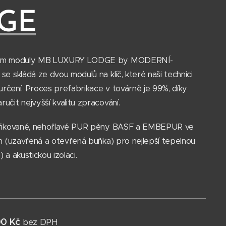
GE
vám moduly MB LUXURY LODGE by MODERNÍ-
e skládá ze dvou modulů na klíč, které naši technici
 určení. Proces prefabrikace v továrně je 99%, díky
čit nejvyšší kvalitu zpracování.
ifikované, nehořlavé PUR pěny BASF a EMBEPUR ve
h (uzavřená a otevřená buňka) pro nejlepší tepelnou
a akustickou izolaci.
00 Kč
bez DPH