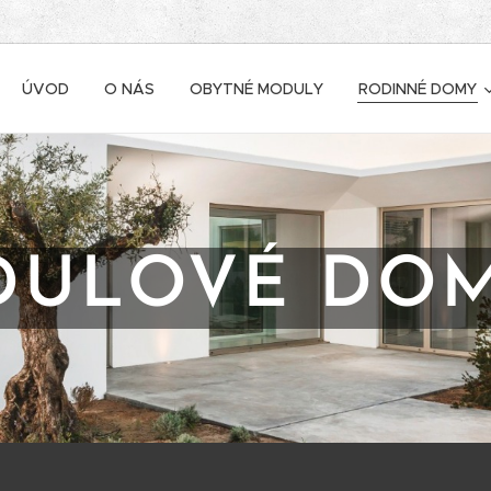
ÚVOD
O NÁS
OBYTNÉ MODULY
RODINNÉ DOMY
ULOVÉ DOMY