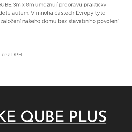
BE 3m x 8m umožňují přepravu prakticky
edete autem. V mnoha částech Evropy tyto
 založení našeho domu bez stavebního povolení.
č
bez DPH
KE QUBE PLUS