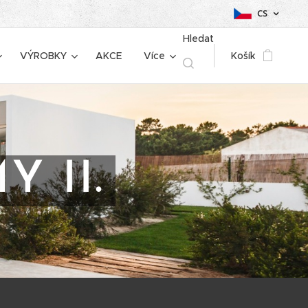
CS
Hledat
VÝROBKY
AKCE
Více
Košík
 II.