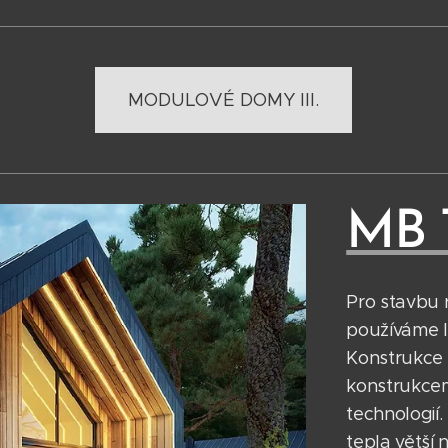
MODULOVÉ DOMY III.
MB 
Pro stavbu 
používáme 
Konstrukce 
konstrukcem
technologií.
tepla větší 