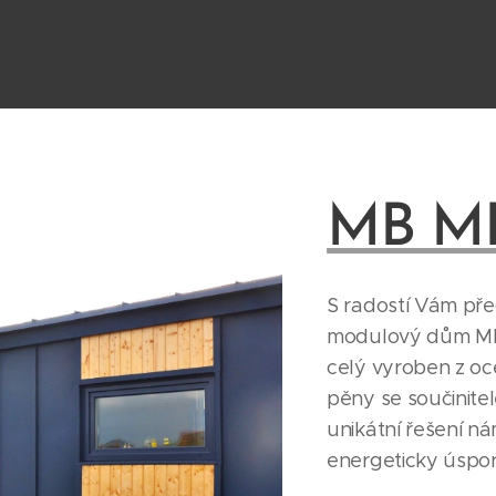
MB M
S radostí Vám pře
modulový dům MB
celý vyroben z o
pěny se součinite
unikátní řešení n
energeticky úspo