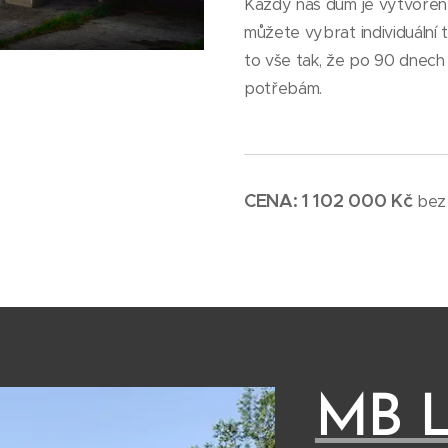
Každý náš dům je vytvořen 
můžete vybrat individuální 
to vše tak, že po 90 dnech 
potřebám.
CENA: 1 102 000 Kč
bez
MB 