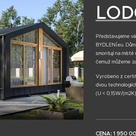
LOD
Představujeme 
BYDLENÍ.eu. Dům s
smontují na místě
čemuž můžeme zaru
Vyrobeno z cert
dvou technologiíc
(U < 0,15W/(m2K)) 
E
CENA: 1 950 0