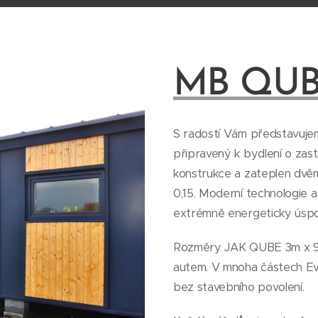
MB QU
S radostí Vám představu
připravený k bydlení o zas
konstrukce a zateplen dvě
0,15. Moderní technologie a
extrémně energeticky úsp
Rozměry JAK QUBE 3m x 9m 
autem. V mnoha částech Ev
bez stavebního povolení.