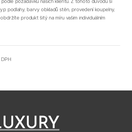
podle požadavků našich klientů. Z tohoto důvodu si
typ podlahy, barvy obkladů stěn, provedení koupelny,
obdržíte produkt šitý na míru vašim individuálním
 DPH
LUXURY