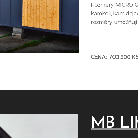
Rozměry MICRO QU
kamkoli, kam doj
rozměry umožňují
CENA: 70
3
500 K
MB LI