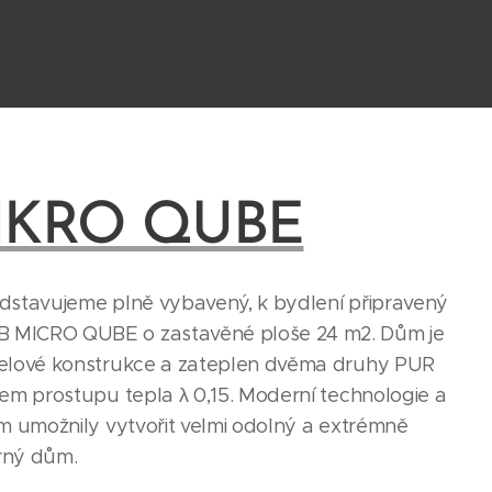
IKRO QUBE
dstavujeme plně vybavený, k bydlení připravený
 MICRO QUBE o zastavěné ploše 24 m2. Dům je
celové konstrukce a zateplen dvěma druhy PUR
lem prostupu tepla λ 0,15. Moderní technologie a
ám umožnily vytvořit velmi odolný a extrémně
rný dům.