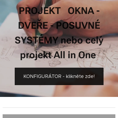
PROJEKT
OKNA -
DVEŘE - POSUVNÉ
SYSTÉMY
nebo celý
projekt All in One
KONFIGURÁTOR - klikněte zde!