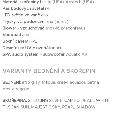
Materiál skořepiny
Lucite (USA), Aristech (USA)
Pás bodových světel
ne
LED světlo ve vaně
ano
Trysky vč. podsvícení
ano (nerez)
Blower - vzduchovač
ano (vč. předohřevu)
Vodopád
ano
Boční panely
HPL
Desinfekce UV + ozonátor
ano
SPA audio systém + subwoofer
Aquatic AV
VARIANTY BEDNĚNÍ A SKOŘEPIN
BEDNĚNÍ:
afro gray, antique, creek, ecuador, patina
bronz, reggae
SKOŘEPINA:
STERLING SILVER, CAMEO, PEARL WHITE,
TUSCAN SUN, MAJESTIC SKY, PEARL SHADOW