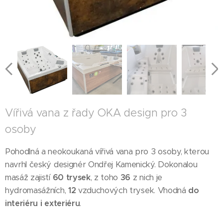
Vířivá vana z řady OKA design pro 3
osoby
Pohodlná a neokoukaná vířivá vana pro 3 osoby, kterou
navrhl český designér Ondřej Kamenický. Dokonalou
masáž zajistí
60 trysek
, z toho
36
z nich je
hydromasážních,
12
vzduchových trysek. Vhodná
do
interiéru i exteriéru
.