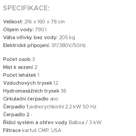
SPECIFIKACE:
Velikost:
216 x 160 x 78 cm
Objem vody:
790 l
Váha vířivky bez vody:
205 kg
Elektrické připojení:
3F/380V/50Hz .
Počet osob
3
Míst k sezení
2
Počet lehátek
1
Vzduchových trysek
12
Hydromasážních trysek
36
Cirkulační čerpadlo
ano
Čerpadlo 1
jednorychlostní 2,2 kW 50 Hz
Čerpadlo 2
-
Řídicí systém a ohřev vody
Balboa / 3 kW
Filtrace
kartuš CMP, USA