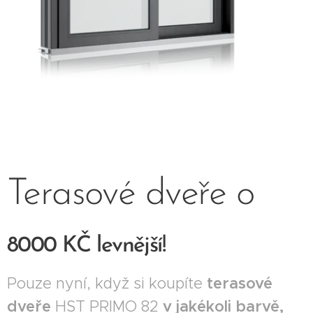
Terasové dveře o
8000 KČ levnější!
Pouze nyní, když si koupíte
terasové
dveře
HST PRIMO 82
v jakékoli barvě,