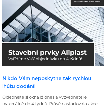
Nikdo Vám neposkytne tak rychlou
lhůtu dodání!
Objednejte si okna již dnes a vyzvednete je
maximálně do 4 týdnů. Právě nastartovala akce