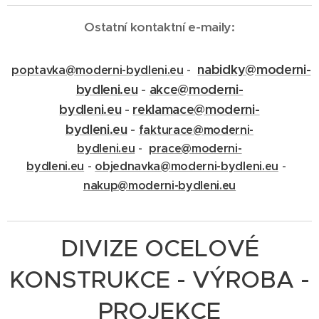
Ostatní kontaktní e-maily:
nabidky@moderni-
poptavka@moderni-bydleni.eu
-
bydleni.eu
-
akce@moderni-
bydleni.eu
-
reklamace@moderni-
bydleni.eu
-
fakturace@moderni-
bydleni.eu
-
prace@moderni-
bydleni.eu
-
objednavka@moderni-bydleni.eu
-
nakup@moderni-bydleni.eu
DIVIZE OCELOVÉ
KONSTRUKCE - VÝROBA -
PROJEKCE