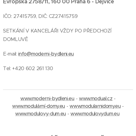
Evropská 2758/11, 160 00 Praha 6 - Dejvice
IČO: 27415759, DIČ: CZ27415759
SETKÁNÍ V KANCELÁŘI VŽDY PO PŘEDCHOZÍ
DOMLUVĚ
E-mail:
info@moderni-bydleni.eu
Tel: +420 602 261 130
www.moderni-bydleni.eu
-
www.modual.cz
-
www.modulární-domy.eu
-
www.modularnidomy.eu
-
www.modulovy-dum.eu
-
www.modulovydum.eu