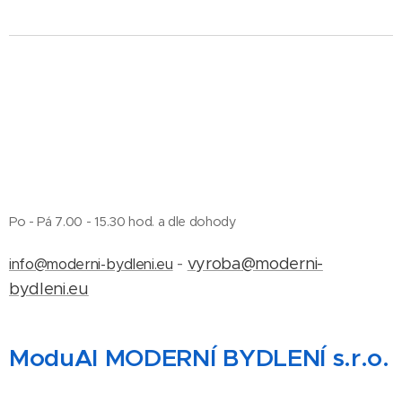
Po - Pá 7.00 - 15.30 hod.
a dle dohody
-
vyroba@moderni-
info@moderni-bydleni.eu
bydleni.eu
ModuAl MODERNÍ BYDLENÍ s.r.o.