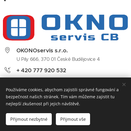
OKONOservis s.r.o.
U Pily 666, 370 01 České Budějovice 4
+ 420 777 920 532
cb@okno-dvere.cz
Používáme cookies, abychom zajistili správné fungování a
bezpečnost našich stránek. Tím vám můžeme zajistit tu
nejlepší zkušenost při jejich návštěvě.
Jméno a příjmení
Přijmout nezbytné
Přijmout vše