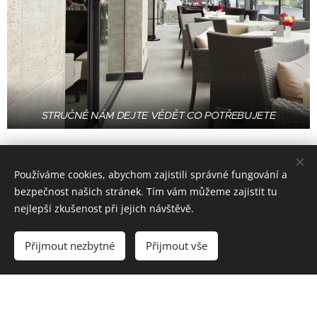
STRUČNĚ NÁM DEJTE VĚDĚT CO POTŘEBUJETE
Máte projekt nebo znáte
Používáme cookies, abychom zajistili správné fungování a
rozměry? Vyplňte
bezpečnost našich stránek. Tím vám můžeme zajistit tu
nejlepší zkušenost při jejich návštěvě.
poptávkový formulář.
Přijmout nezbytné
Přijmout vše
Vaše kontaktní údaje