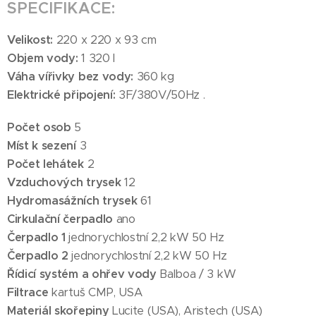
SPECIFIKACE:
Velikost:
220 x 220 x 93 cm
Objem vody:
1 320 l
Váha vířivky bez vody:
360 kg
Elektrické připojení:
3F/380V/50Hz .
Počet osob
5
Míst k sezení
3
Počet lehátek
2
Vzduchových trysek
12
Hydromasážních trysek
61
Cirkulační čerpadlo
ano
Čerpadlo 1
jednorychlostní 2,2 kW 50 Hz
Čerpadlo 2
jednorychlostní 2,2 kW 50 Hz
Řídicí systém a ohřev vody
Balboa / 3 kW
Filtrace
kartuš CMP, USA
Materiál skořepiny
Lucite (USA), Aristech (USA)