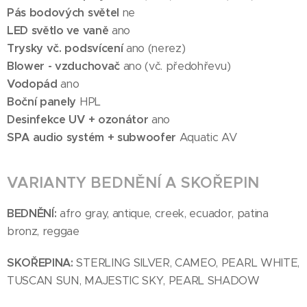
Pás bodových světel
ne
LED světlo ve vaně
ano
Trysky vč. podsvícení
ano (nerez)
Blower - vzduchovač
ano (vč. předohřevu)
Vodopád
ano
Boční panely
HPL
Desinfekce UV + ozonátor
ano
SPA audio systém + subwoofer
Aquatic AV
VARIANTY BEDNĚNÍ A SKOŘEPIN
BEDNĚNÍ:
afro gray, antique, creek, ecuador, patina
bronz, reggae
SKOŘEPINA:
STERLING SILVER, CAMEO, PEARL WHITE,
TUSCAN SUN, MAJESTIC SKY, PEARL SHADOW