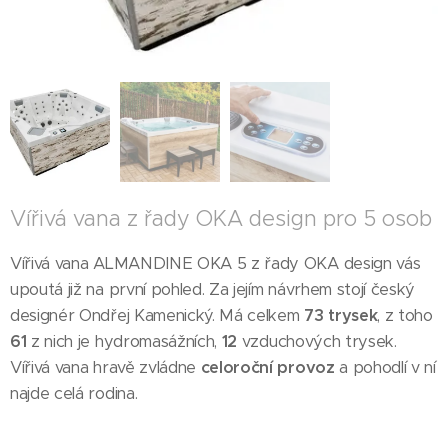
Vířivá vana z řady OKA design pro 5 osob
Vířivá vana ALMANDINE OKA 5 z řady OKA design vás
upoutá již na první pohled. Za jejím návrhem stojí český
designér Ondřej Kamenický. Má celkem
73 trysek
, z toho
61
z nich je hydromasážních,
12
vzduchových trysek.
Vířivá vana hravě zvládne
celoroční provoz
a pohodlí v ní
najde celá rodina.