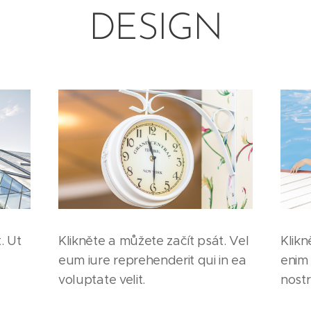
DESIGN
. Ut
Klikněte a můžete začít psát. Vel
Klikn
eum iure reprehenderit qui in ea
enim
voluptate velit.
nost