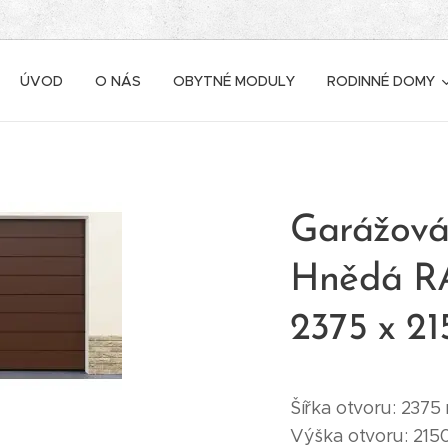
ÚVOD
O NÁS
OBYTNÉ MODULY
RODINNÉ DOMY
Garážová
Hnědá RA
2375 x 2
Šířka otvoru: 237
Výška otvoru: 21