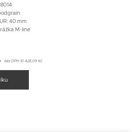
 8014
oodgrain
PUR: 40 mm
drážka M-line
bez DPH 10 426,09 Kč
íku