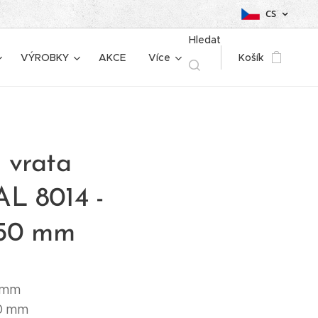
CS
Hledat
VÝROBKY
AKCE
Více
Košík
 vrata
L 8014 -
150 mm
5 mm
50 mm