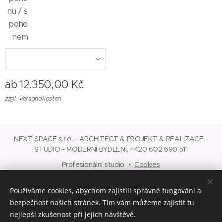
nu / s
poho
nem
ab
12.350,00
Kč
zzgl. Versandkosten
NEXT SPACE s.r.o. - ARCHITECT & PROJEKT & REALIZACE -
STUDIO - MODERNÍ BYDLENÍ, +420 602 690 511
Profesionální studio
Cookies
Sprachen
Používáme cookies, abychom zajistili správné fungování a
Čeština
English
Deutsch
bezpečnost našich stránek. Tím vám můžeme zajistit tu
nejlepší zkušenost při jejich návštěvě.