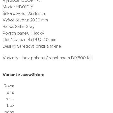
Výrobce: DOORHAN
Model: HD01DIY
Šířka otvoru: 2375 mm
Výška otvoru: 2030 mm
Barva: Satin Gray
Povrch panelu: Hladký
Tloušťka panelu PUR: 40 mm
Desing: Středová drážka M-line
Varianty - bez pohonu / s pohonem DIY800 Kit
Variante auswählen:
Rozm
ěr š
x v -
bez
poho