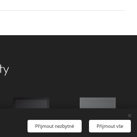
ty
Přijmout nezbytné
Přijmout vše