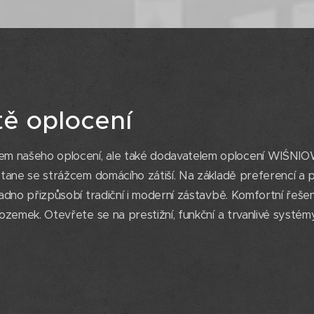
tě oplocení
m našeho oplocení, ale také dodavatelem oplocení WIŚNIOW
 stane se strážcem domácího zátiší. Na základě preferencí a
snadno přizpůsobí tradiční i moderní zástavbě. Komfortní řeš
š pozemek. Otevřete se na prestižní, funkční a trvanlivé sy