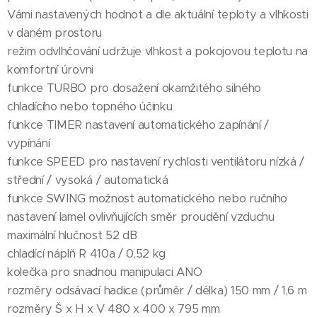
Vámi nastavených hodnot a dle aktuální teploty a vlhkosti
v daném prostoru
režim odvlhčování udržuje vlhkost a pokojovou teplotu na
komfortní úrovni
funkce TURBO pro dosažení okamžitého silného
chladícího nebo topného účinku
funkce TIMER nastavení automatického zapínání /
vypínání
funkce SPEED pro nastavení rychlosti ventilátoru nízká /
střední / vysoká / automatická
funkce SWING možnost automatického nebo ručního
nastavení lamel ovlivňujících směr proudění vzduchu
maximální hlučnost 52 dB
chladící náplň R 410a / 0,52 kg
kolečka pro snadnou manipulaci ANO
rozměry odsávací hadice (průměr / délka) 150 mm / 1,6 m
rozměry Š x H x V 480 x 400 x 795 mm