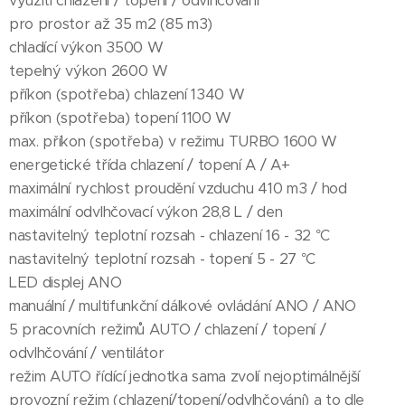
využití chlazení / topení / odvlhčování
pro prostor až 35 m2 (85 m3)
chladící výkon 3500 W
tepelný výkon 2600 W
příkon (spotřeba) chlazení 1340 W
příkon (spotřeba) topení 1100 W
max. příkon (spotřeba) v režimu TURBO 1600 W
energetické třída chlazení / topení A / A+
maximální rychlost proudění vzduchu 410 m3 / hod
maximální odvlhčovací výkon 28,8 L / den
nastavitelný teplotní rozsah - chlazení 16 - 32 °C
nastavitelný teplotní rozsah - topení 5 - 27 °C
LED displej ANO
manuální / multifunkční dálkové ovládání ANO / ANO
5 pracovních režimů AUTO / chlazení / topení /
odvlhčování / ventilátor
režim AUTO řídící jednotka sama zvolí nejoptimálnější
provozní režim (chlazení/topení/odvlhčování) a to dle